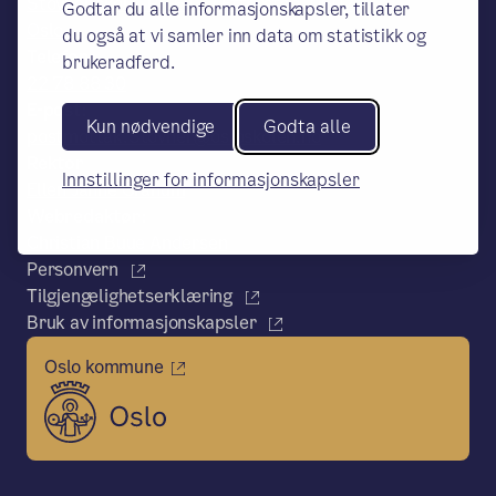
Stovner skole, PB 6127 Etterstad, 0602
Godtar du alle informasjonskapsler, tillater
Oslo
du også at vi samler inn data om statistikk og
Telefon:
brukeradferd.
22 78 88 30
E-post:
Kun nødvendige
Godta alle
postmottak.Stovner@osloskolen.no
Rektor
Innstillinger for informasjonskapsler
Ellen Janne Granum
Webredaktør:
Christian Buue Andersen
Personvern
Tilgjengelighetserklæring
Bruk av informasjonskapsler
Oslo kommune