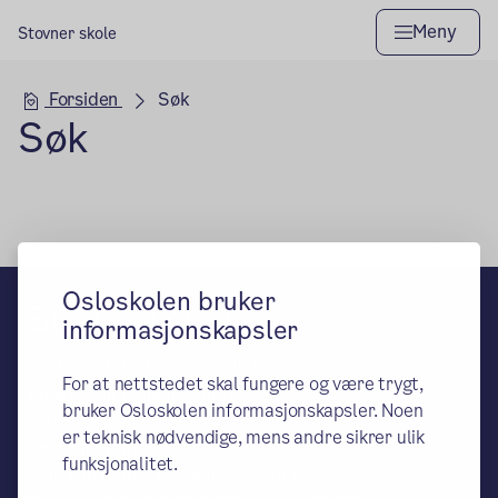
Meny
Stovner skole
Hovedseksjon
Forsiden
Søk
Søk
Osloskolen bruker
Stovner skole
informasjonskapsler
– en del av Osloskolen
For at nettstedet skal fungere og være trygt,
Besøks- og leveringsadresse:
bruker Osloskolen informasjonskapsler. Noen
Stovnerfaret 17, 0982 Oslo
er teknisk nødvendige, mens andre sikrer ulik
Postadresse:
funksjonalitet.
Oslo kommune, Utdanningsetaten,