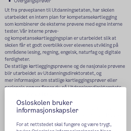
Overgangsprøver
Ut fra prøveplanen til Utdanningsetaten, har skolen
utarbeidet en intern plan for kompetansekartlegging
som kombinerer de eksterne prøvene med egne interne
tester. Vår interne prøve-
og kompetansekartleggingsplan er utarbeidet slik at
skolen får et godt overblikk over elevenes utvikling på
områdene lesing, regning, engelsk, naturfag og digitale
ferdigheter.
De statlige kartleggingsprøvene og de nasjonale prøvene
blir utarbeidet av Utdanningsdirektoratet, og
mer informasjon om statlige kartleggingsprøver eller
nasjonale prøver finner du på Utdanningsdirektoratets
(ekstern lenke)
nettside:
www.udir.no
Osloskolen bruker
Osloprøver og overgangsprøver er
kompetansekartleggingsprøver som utarbeides av
informasjonskapsler
Utdanningsetaten, og som kun gjelder for Oslo. Prøvene
lages etter malen til de nasjonale prøvene. For mer
For at nettstedet skal fungere og være trygt,
informasjon om osloprøver, gå til Utdanningsetatens