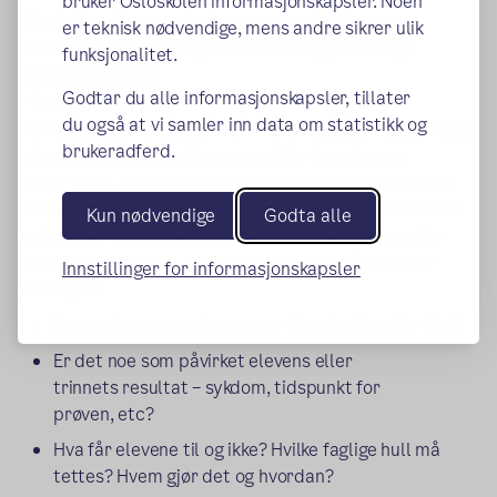
bruker Osloskolen informasjonskapsler. Noen
side:
https://www.oslo.kommune.no/skole-og-
er teknisk nødvendige, mens andre sikrer ulik
utdanning/eksamen-og-elevvurdering/prover-og-
funksjonalitet.
(ekstern lenke)
kartlegginger/
Hvordan følges prøvene opp?
Godtar du alle informasjonskapsler, tillater
du også at vi samler inn data om statistikk og
Når resultater foreligger for hver enkelt elev og for hele
brukeradferd.
trinnet, vil teamet sette seg ned for å analysere
resultatene. Teamene gjør dette hver gang trinnet har
hatt en kompetansekartleggingsprøve – både eksterne
Kun nødvendige
Godta alle
og interne. Teamet går nøye gjennom resultatene for
hver elev og trinnet, og stiller seg spørsmål som for
Innstillinger for informasjonskapsler
eksempel:
Er resultatet som forventet – hvorfor/hvorfor ikke?
Er det noe som påvirket elevens eller
trinnets resultat – sykdom, tidspunkt for
prøven, etc?
Hva får elevene til og ikke? Hvilke faglige hull må
tettes? Hvem gjør det og hvordan?