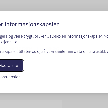
 – 10. trinn.
er informasjonskapsler
e)
ngere og være trygt, bruker Osloskolen informasjonskapsler. N
g inn på på forsiden av skolens
ksjonalitet.
rvasjonsregisteret (KRR).
Hvis det
nskapsler, tillater du også at vi samler inn data om statistikk
Godta alle
sjonskapsler