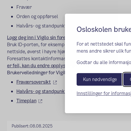
Fravær
Orden og oppførsel
Halvårs- og standpunktvurderinger med karakter for 8.
Osloskolen bruk
(ekstern lenk
Logg deg inn i Vigilo sin foreldreportal her
.
For at nettstedet skal fu
Bruk ID-porten, for eksempel BankID. Du kan også logge de
mens andre sikrer ulik fun
nettside, øverst i høyre hjørnet.
Foresattes kontaktinformasjon hentes fra Kontakt- og rese
Godtar du alle informasjo
(ekstern lenke)
er feil, kan du endre opplysningene her
.
Brukerveiledninger for Vigilo
Kun nødvendige
(ekstern lenke)
Fraværsoversikt
(ekstern lenke)
Halvårs- og standpunktvurdering
Innstillinger for informa
(ekstern lenke)
Timeplan
Publisert:
08.08.2025